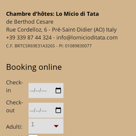
Chambre d'hôtes: Lo Micio di Tata
de Berthod Cesare
Rue Cordelloz, 6 - Pré-Saint-Didier (AO) Italy
+39 339 87 44 324 - info@lomicioditata.com
C.F. BRTCSR69E31A326S - PI: 01089830077
Booking online
Check-
in
Check-
out
1
Adulti: