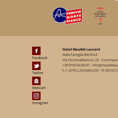
Hotel Meublé Laurent
della Famiglia Berthod
Facebook
Via Circonvallazione, 23 - Courmaye
+39 0165 84 66 87 - info@meublela
C.F. GYPCLL35H48A326F - PI: 001057
Twitter
Webcam
Instagram