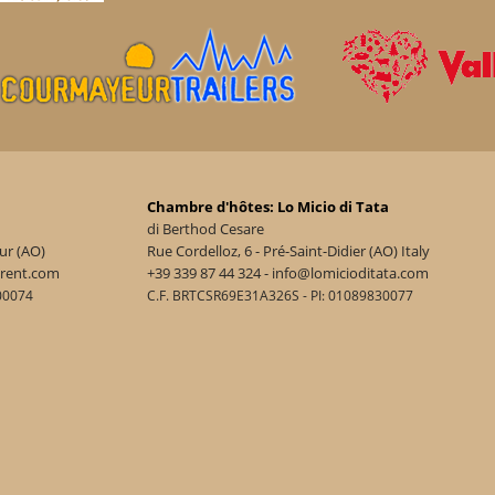
Chambre d'hôtes: Lo Micio di Tata
di Berthod Cesare
ur (AO)
Rue Cordelloz, 6 - Pré-Saint-Didier (AO) Italy
urent.com
+39 339 87 44 324 - info@lomicioditata.com
00074
C.F. BRTCSR69E31A326S - PI: 01089830077