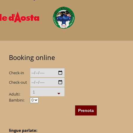
Booking online
Check-in
Check-out
1
Adulti:
Bambini:
lingue parlate: