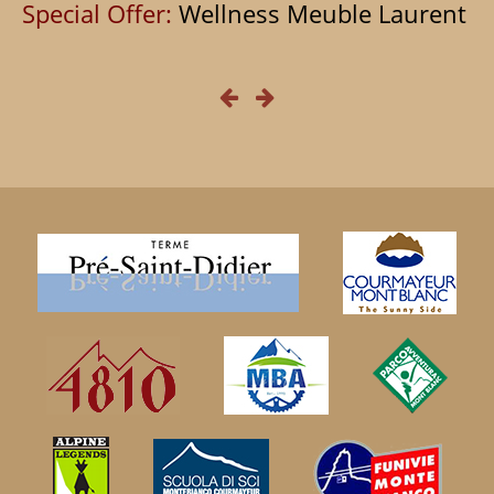
Special Offer:
Wellness Meuble Laurent
Nuestro nuevo bienestar Laurent dispone de
sauna y baño turco con cromoterapia
5
hidroterapia, se ajustó a diferentes
temperaturas, para pasar agradables momentos
n
de comodidad y relajación. La estructura,
moderna e innovadora, ofreciendo a nuestros
clientes tienen beneficios momentie saludables
para el cuerpo y el espíritu. El calor relaja los
músculos de la suana y baño de vapor turco
limpia la piel mediante la apertura de los poros.
zona de relajación con vistas a la montaña.
Información y precios en la recepción del Hotel
Meuble Laurent Sólo con reserva.