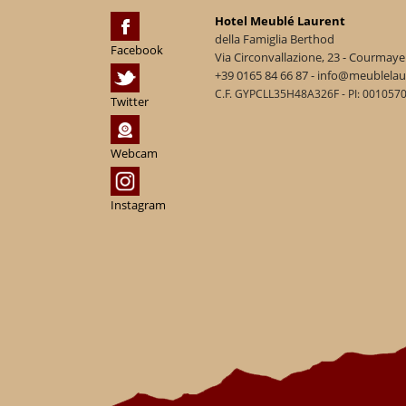
Hotel Meublé Laurent
della Famiglia Berthod
Facebook
Via Circonvallazione, 23 - Courmaye
+39 0165 84 66 87 - info@meublela
C.F. GYPCLL35H48A326F - PI: 001057
Twitter
Webcam
Instagram