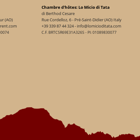
Chambre d'hôtes: Lo Micio di Tata
di Berthod Cesare
ur (AO)
Rue Cordelloz, 6 - Pré-Saint-Didier (AO) Italy
urent.com
+39 339 87 44 324 - info@lomicioditata.com
00074
C.F. BRTCSR69E31A326S - PI: 01089830077