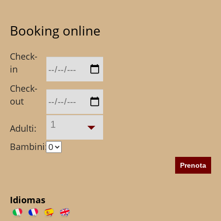
Booking online
Check-
in
Check-
out
1
Adulti:
Bambini:
Idiomas