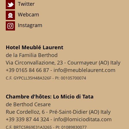
Twitter
Webcam
Instagram
Hotel Meublé Laurent
de la Familia Berthod
Via Circonvallazione, 23 - Courmayeur (AO) Italy
+39 0165 84 66 87 - info@meublelaurent.com
C.F. GYPCLL35H48A326F - PI: 00105700074
Chambre d'hôtes: Lo Micio di Tata
de Berthod Cesare
Rue Cordelloz, 6 - Pré-Saint-Didier (AO) Italy
+39 339 87 44 324 - info@lomicioditata.com
C.F. BRTCSR69E31A326S - PI: 01089830077