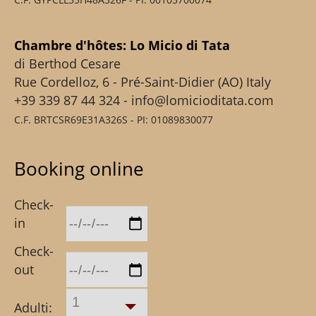
Chambre d'hôtes: Lo Micio di Tata
di Berthod Cesare
Rue Cordelloz, 6 - Pré-Saint-Didier (AO) Italy
+39 339 87 44 324 - info@lomicioditata.com
C.F. BRTCSR69E31A326S - PI: 01089830077
Booking online
Check-
in
Check-
out
1
Adulti: