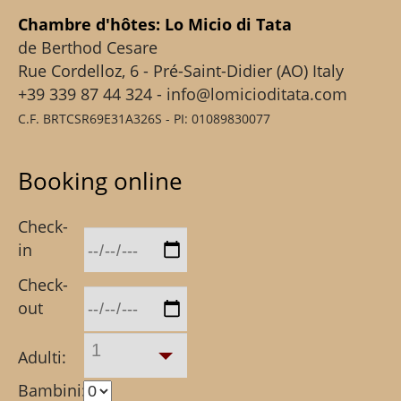
Chambre d'hôtes: Lo Micio di Tata
de Berthod Cesare
Rue Cordelloz, 6 - Pré-Saint-Didier (AO) Italy
+39 339 87 44 324 - info@lomicioditata.com
C.F. BRTCSR69E31A326S - PI: 01089830077
Booking online
Check-
in
Check-
out
1
Adulti:
Bambini: