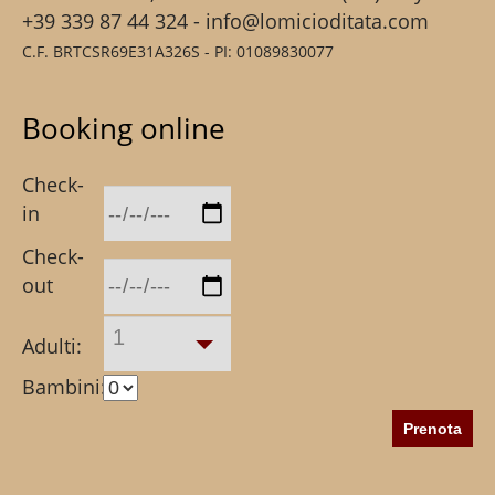
+39 339 87 44 324 - info@lomicioditata.com
C.F. BRTCSR69E31A326S - PI: 01089830077
Booking online
Check-
in
Check-
out
1
Adulti:
Bambini: