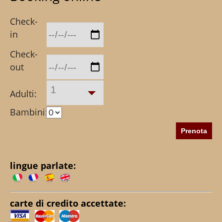
Check-
in
Check-
out
1
Adulti:
Bambini:
lingue parlate:
carte di credito accettate: